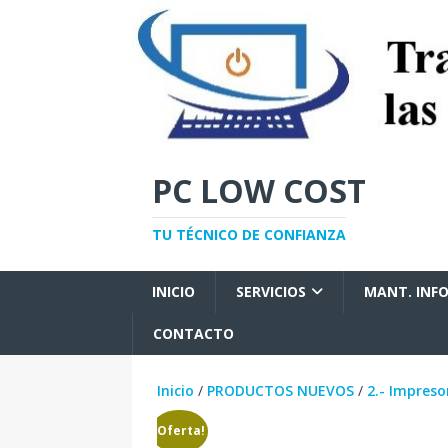
PC LOW COST
TU TÉCNICO DE CONFIANZA
INICIO
SERVICIOS
MANT. INF
CONTACTO
Inicio
/
PRODUCTOS NUEVOS
/
2.- Impreso
¡Oferta!