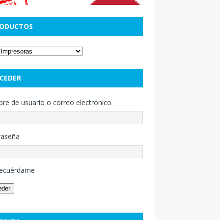
ODUCTOS
CEDER
e de usuario o correo electrónico
raseña
ecuérdame
eder