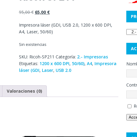
95,00
€
65,00
€
PR
Impresora láser (GDI, USB 2.0, 1200 x 600 DPI,
A4, Laser, 50/60)
Sin existencias
AC
SKU:
Ricoh-SP211
Categoría:
2.- Impresoras
Etiquetas:
1200 x 600 DPI
,
50/60)
,
A4
,
Impresora
Nombr
láser (GDI
,
Laser
,
USB 2.0
Cont
Valoraciones (0)
R
Acc