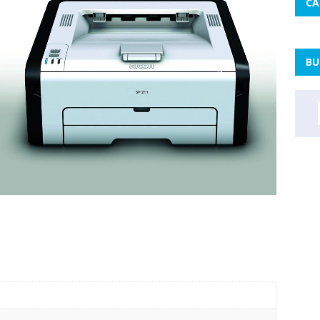
CA
BU