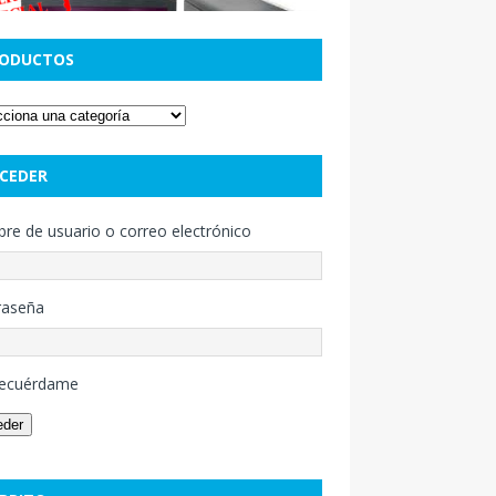
ODUCTOS
CEDER
e de usuario o correo electrónico
raseña
ecuérdame
eder