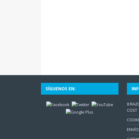
SÍGUENOS EN:
IN
8 RAZ
COST
COOKI
ENVÍO