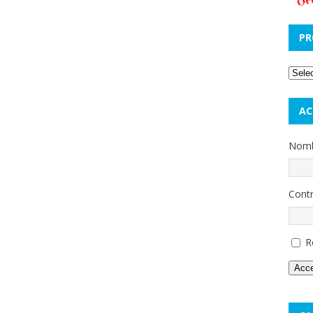
PR
AC
Nombr
Cont
R
Acc