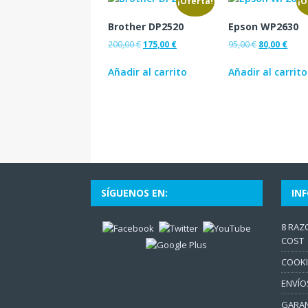
¡Oferta!
¡O
Brother DP2520
Epson WP2630
200,00
€
175,00
€
95,00
€
80,00
€
Añadir al carrito
Añadir al carrito
SÍGUENOS EN:
IN
8 RAZ
COST
COOKI
ENVÍO
GARAN