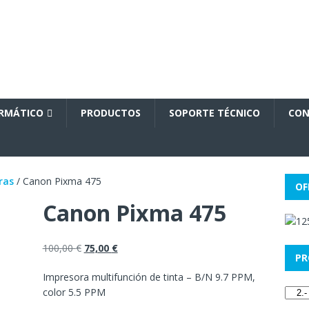
ORMÁTICO
PRODUCTOS
SOPORTE TÉCNICO
CON
ras
/ Canon Pixma 475
OF
Canon Pixma 475
100,00
€
75,00
€
PR
Impresora multifunción de tinta – B/N 9.7 PPM,
color 5.5 PPM