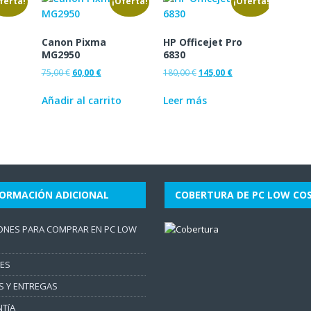
ferta!
¡Oferta!
¡Oferta!
Canon Pixma
HP Officejet Pro
MG2950
6830
75,00
€
60,00
€
180,00
€
145,00
€
Añadir al carrito
Leer más
FORMACIÓN ADICIONAL
COBERTURA DE PC LOW CO
ONES PARA COMPRAR EN PC LOW
ES
S Y ENTREGAS
TíA