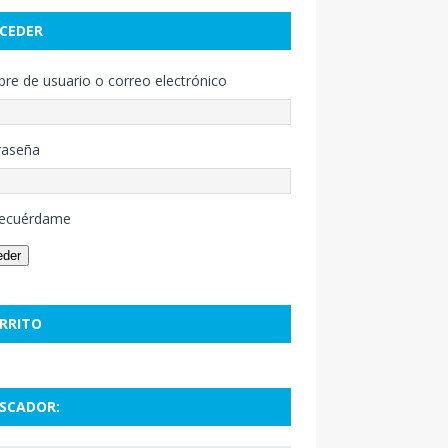
CEDER
e de usuario o correo electrónico
raseña
ecuérdame
eder
RRITO
SCADOR: