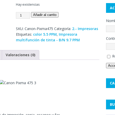
Hay existencias
AC
Añadir al carrito
Nombr
SKU:
Canon-Pixma475
Categoría:
2.- Impresoras
Etiquetas:
color 5.5 PPM
,
Impresora
Cont
multifunción de tinta - B/N 9.7 PPM
Valoraciones (0)
R
Acc
CA
BU
s de impresión, copia, escaneo y fax