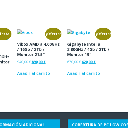
ferta!
¡Oferta!
¡Oferta!
Vibox AMD a 4.00GHz
Gigabyte Intel a
/ 16Gb / 2Tb /
2.80GHz / 4Gb / 2Tb /
Monitor 21.5″
Monitor 19″
00GHz
nitor
940,00
€
890,00
€
670,00
€
620,00
€
Añadir al carrito
Añadir al carrito
FORMACIÓN ADICIONAL
COBERTURA DE PC LOW CO