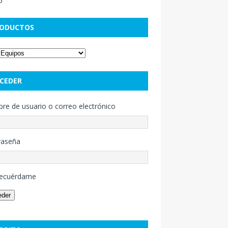
ODUCTOS
CEDER
e de usuario o correo electrónico
raseña
ecuérdame
eder