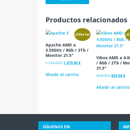
Productos relacionados
¡Oferta!
¡O
Apache AMD a
3.50GHz / 8Gb / 2Tb /
Monitor 21.5″
Vibox AMD a 4.
/ 8Gb / 2Tb / Mo
1.150,00
€
1.070,00
€
21.5″
Añadir al carrito
850,00
€
825,00
€
Añadir al carrito
SÍGUENOS EN:
IN