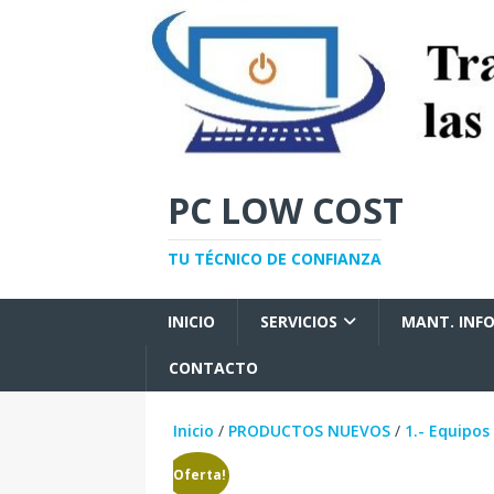
PC LOW COST
TU TÉCNICO DE CONFIANZA
INICIO
SERVICIOS
MANT. INF
CONTACTO
Inicio
/
PRODUCTOS NUEVOS
/
1.- Equipos
¡Oferta!