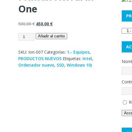
One
PR
500,00
€
450,00
€
Añadir al carrito
AC
SKU:
Ion-007
Categorías:
1.- Equipos
,
PRODUCTOS NUEVOS
Etiquetas:
Intel
,
Nombr
Ordenador nuevo
,
SSD
,
Windows 10)
Cont
R
Acc