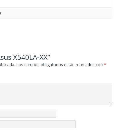
m
“Asus X540LA-XX”
ublicada.
Los campos obligatorios están marcados con
*