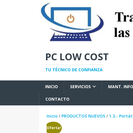
PC LOW COST
TU TÉCNICO DE CONFIANZA
INICIO
SERVICIOS
MANT. INF
CONTACTO
Inicio
/
PRODUCTOS NUEVOS
/
1.3.- Portát
¡Oferta!