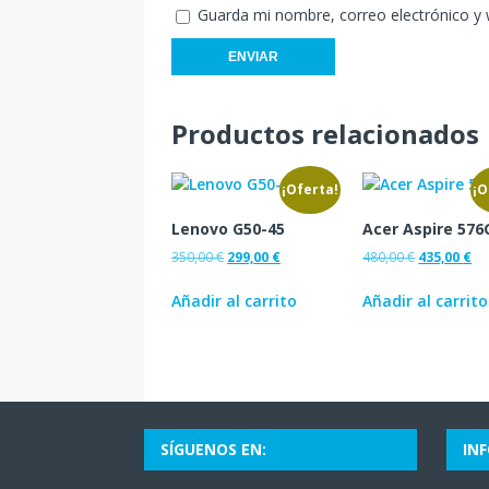
Guarda mi nombre, correo electrónico y
Productos relacionados
¡Oferta!
¡O
Lenovo G50-45
Acer Aspire 576
350,00
€
299,00
€
480,00
€
435,00
€
Añadir al carrito
Añadir al carrito
SÍGUENOS EN:
IN