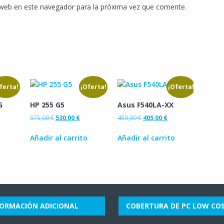
 web en este navegador para la próxima vez que comente.
ferta!
¡Oferta!
¡Oferta!
G
HP 255 G5
Asus F540LA-XX
575,00
€
530,00
€
450,00
€
405,00
€
Añadir al carrito
Añadir al carrito
FORMACIÓN ADICIONAL
COBERTURA DE PC LOW CO