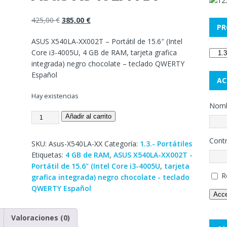
425,00
€
385,00
€
PR
ASUS X540LA-XX002T – Portátil de 15.6″ (Intel
Core i3-4005U, 4 GB de RAM, tarjeta grafica
integrada) negro chocolate – teclado QWERTY
Español
AC
Hay existencias
Nombr
Añadir al carrito
Cont
SKU:
Asus-X540LA-XX
Categoría:
1.3.- Portátiles
Etiquetas:
4 GB de RAM
,
ASUS X540LA-XX002T -
Portátil de 15.6" (Intel Core i3-4005U
,
tarjeta
R
grafica integrada) negro chocolate - teclado
QWERTY Español
Acc
Valoraciones (0)