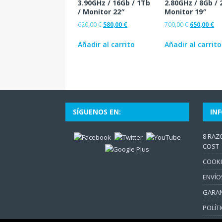
3.90GHz / 16Gb / 1Tb
2.80GHz / 8Gb / 
/ Monitor 22″
Monitor 19″
620,00
€
580,00
€
700,00
€
650,00
€
Añadir al carrito
Añadir al carrito
SÍGUENOS EN:
IN
8 RAZ
COST
COOKI
ENVÍO
GARAN
POLÍT