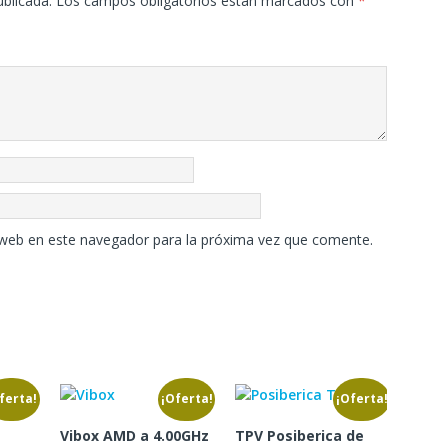
ublicada.
Los campos obligatorios están marcados con
*
 web en este navegador para la próxima vez que comente.
ferta!
¡Oferta!
¡Oferta!
a
Vibox AMD a 4.00GHz
TPV Posiberica de