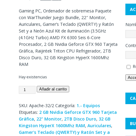
AC
Gaming PC, Ordenador de sobremesa Paquete
con WarThunder Juego Bundle, 22″ Monitor,
Auriculares, Gamer’s Teclado (QWERTY) y Ratón
Nombr
Set y a Neón Azul Kit de iluminación (3.5GHz
(4.1GHz Turbo) AMD FX 6300 Seis 6-Core
Procesador, 2 GB Nvidia Geforce GTX 960 Tarjeta
Cont
Gráfica, Raijintek Triton CPU Refrigerador, 2TB
Disco Duro, 32 GB Kingston HyperX 1600Mhz
RAM
R
Hay existencias
Acc
Añadir al carrito
CA
SKU:
Apache-32/2
Categoría:
1.- Equipos
Etiquetas:
2 GB Nvidia Geforce GTX 960 Tarjeta
Gráfica
,
22" Monitor
,
2TB Disco Duro
,
32 GB
BU
Kingston HyperX 1600Mhz RAM
,
Auriculares
,
Gamer's Teclado (QWERTY) y Ratón Set y a