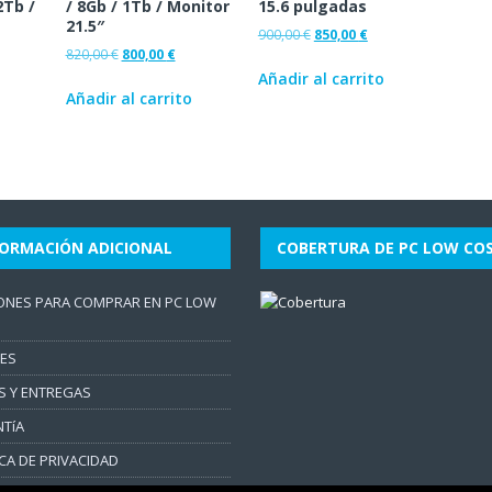
2Tb /
/ 8Gb / 1Tb / Monitor
15.6 pulgadas
21.5″
900,00
€
850,00
€
820,00
€
800,00
€
Añadir al carrito
Añadir al carrito
FORMACIÓN ADICIONAL
COBERTURA DE PC LOW CO
ONES PARA COMPRAR EN PC LOW
ES
S Y ENTREGAS
TíA
ICA DE PRIVACIDAD