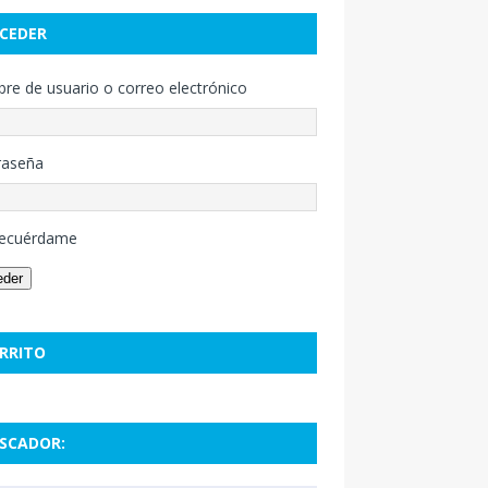
CEDER
e de usuario o correo electrónico
raseña
ecuérdame
eder
RRITO
SCADOR: