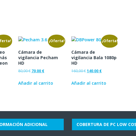
ferta!
¡Oferta!
¡Oferta!
deo
Cámara de
Cámara de
 más
vigilancia Pecham
vigilancia Bala 1080p
reon
HD
HD
80,00
€
70,00
€
160,00
€
140,00
€
Añadir al carrito
Añadir al carrito
FORMACIÓN ADICIONAL
COBERTURA DE PC LOW CO