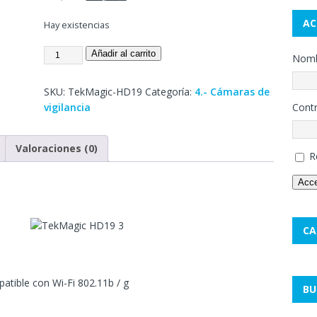
AC
Hay existencias
Añadir al carrito
Nombr
SKU:
TekMagic-HD19
Categoría:
4.- Cámaras de
vigilancia
Cont
Valoraciones (0)
R
Acc
CA
patible con Wi-Fi 802.11b / g
BU