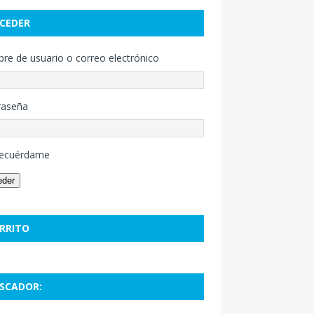
CEDER
e de usuario o correo electrónico
raseña
ecuérdame
eder
RRITO
SCADOR: