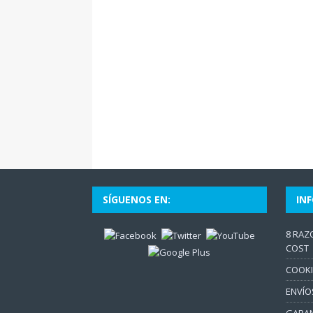
SÍGUENOS EN:
IN
8 RAZ
COST
COOKI
ENVÍO