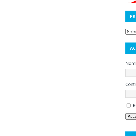
PR
AC
Nombr
Cont
R
Acc