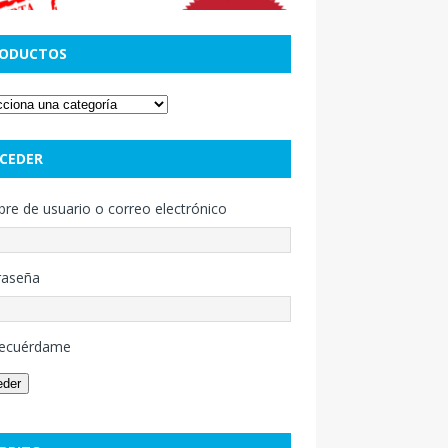
ODUCTOS
CEDER
e de usuario o correo electrónico
raseña
ecuérdame
eder