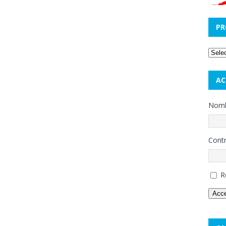
PR
AC
Nombr
Cont
R
Acc