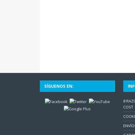
SÍGUENOS EN:
IN
8 RAZ
COST
COOKI
ENVÍO