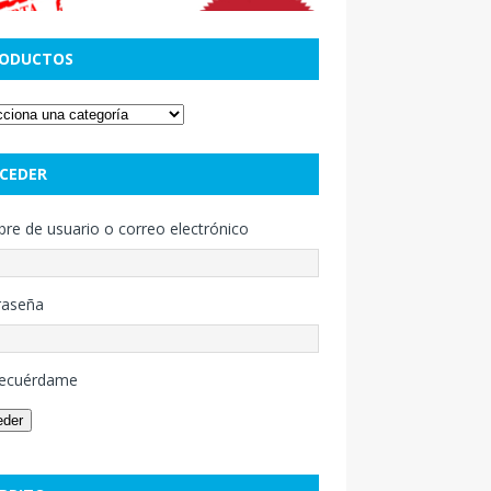
ODUCTOS
CEDER
e de usuario o correo electrónico
raseña
ecuérdame
eder