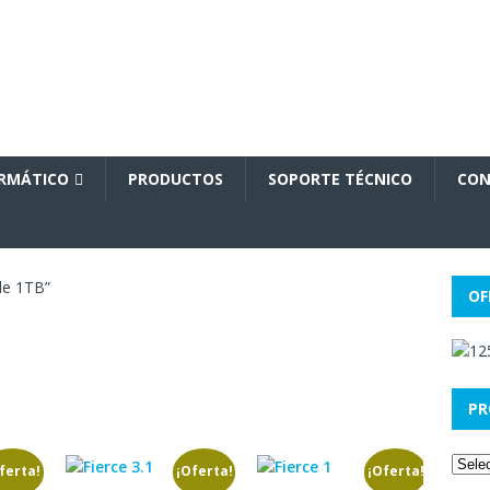
ORMÁTICO
PRODUCTOS
SOPORTE TÉCNICO
CON
de 1TB”
OF
PR
ferta!
¡Oferta!
¡Oferta!