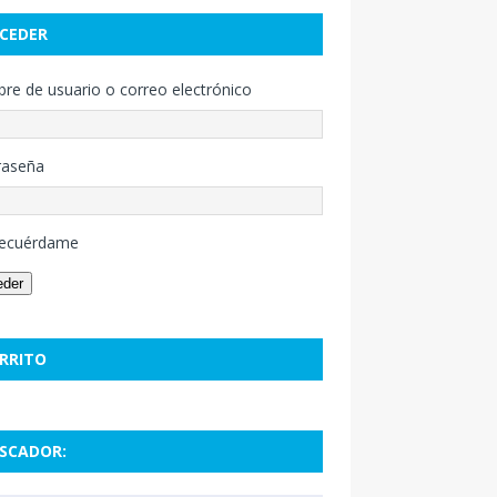
CEDER
e de usuario o correo electrónico
raseña
ecuérdame
eder
RRITO
SCADOR: