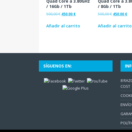
Quad Core a 3.80GHz
Quad Core a 3.
/ 16Gb / 1Tb
/ 8Gb / 1Tb
500,00
€
450,00
€
500,00
€
450,00
€
Añadir al carrito
Añadir al carrito
SÍGUENOS EN:
IN
8 RAZ
COST
COOKI
ENVÍO
GARAN
POLÍT