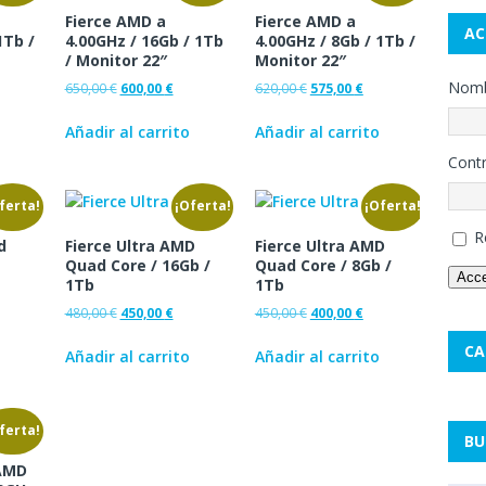
Fierce AMD a
Fierce AMD a
AC
1Tb /
4.00GHz / 16Gb / 1Tb
4.00GHz / 8Gb / 1Tb /
/ Monitor 22″
Monitor 22″
Nombr
650,00
€
600,00
€
620,00
€
575,00
€
Añadir al carrito
Añadir al carrito
Cont
ferta!
¡Oferta!
¡Oferta!
R
d
Fierce Ultra AMD
Fierce Ultra AMD
Quad Core / 16Gb /
Quad Core / 8Gb /
Acc
1Tb
1Tb
480,00
€
450,00
€
450,00
€
400,00
€
CA
Añadir al carrito
Añadir al carrito
ferta!
BU
 AMD