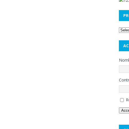
PR
AC
Nombr
Cont
R
Acc