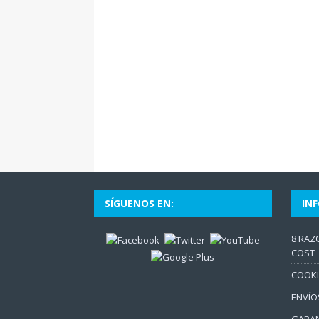
SÍGUENOS EN:
IN
8 RAZ
COST
COOKI
ENVÍO