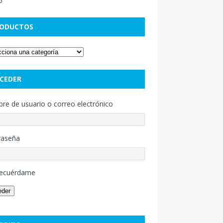
ODUCTOS
CEDER
e de usuario o correo electrónico
raseña
ecuérdame
eder