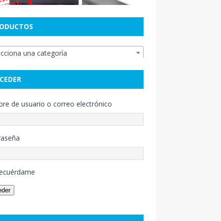
ODUCTOS
ecciona una categoría
CEDER
e de usuario o correo electrónico
raseña
ecuérdame
eder