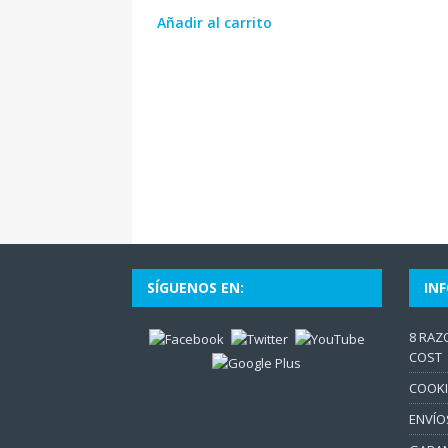
Añadir al carrito
SÍGUENOS EN:
IN
8 RAZ
COST
COOKI
ENVÍO