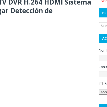
TV DVR H.264 HDMI Sistema
gar Detección de
PR
Sel
AC
Nombr
Cont
R
Acc